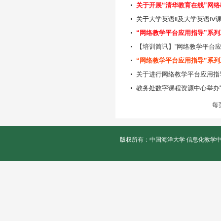
关于开展“清华教育在线”网
关于大学英语Ⅱ及大学英语Ⅳ
“网络教学平台应用指导”系
【培训简讯】“网络教学平台
“网络教学平台应用指导”系
关于进行网络教学平台应用指
教务处数字课程资源中心举办
每
版权所有：中国海洋大学 信息化教学中心 联系电