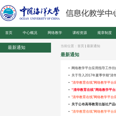
首页
中心概况
网络教学
课程资源
规章制度
当前位置：
首页
最新通知
最新通知
最新通知
网络教学平台应用指导工作坊(
关于导入2017年夏季学期“
“清华教育在线”网络教学平台
“清华教育在线”网络教学平台
“清华教育在线”网络教学平
关于公布高等教育出版社产品
“清华教育在线”网络教学平