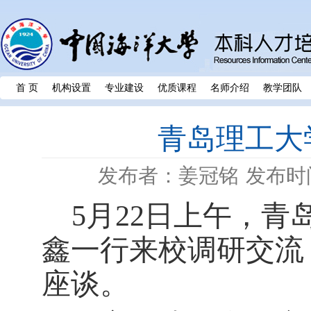
首 页
机构设置
专业建设
优质课程
名师介绍
教学团队
青岛理工大
发布者：姜冠铭
发布时间
5
月
22
日
上午
，
青
鑫一行来校调研交流
座谈
。