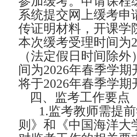
参加缓考。申请课程
系统
提交网上缓考申
传证明材料，开课学
本次缓考受理时间为
（法定假日时间除外
春
间为
202
6
年
季学期
春
将于
202
6
年
季学期
四
、监考工作要点
1.
监考教师需提前
则》和《中国海洋大