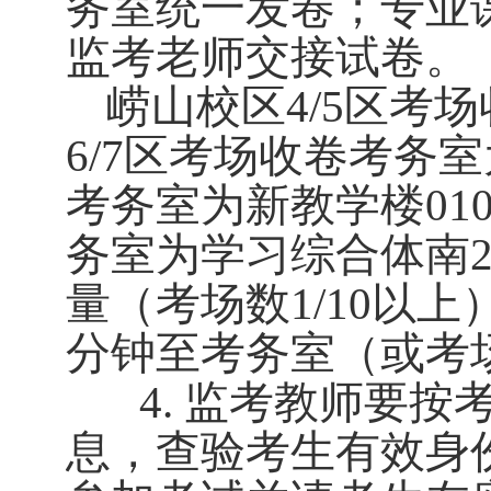
务室统一发卷；专业
监考老师交接试卷。
崂山校区
4/5
区考场
6/7
区考场收卷考务室
考务室为新教学楼
01
务室为学习综合体南
量（考场数
1/10
以上
分钟至考务室（或考
4.
监考教师要按
息，查验考生有效身