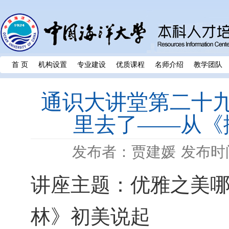
首 页
机构设置
专业建设
优质课程
名师介绍
教学团队
通识大讲堂第二十
里去了——从《
发布者：贾建媛
发布时间
讲座主题：
优雅之美
林》初美说起