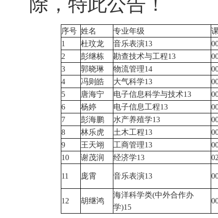
除，特此公告！
序号
姓名
专业年级
1
杜玟龙
音乐表演13
0
2
彭继栋
勘查技术与工程13
0
3
郭晓琳
物流管理14
0
4
冯则皓
大气科学13
0
5
唐海宁
电子信息科学与技术13
0
6
杨婷
电子信息工程13
0
7
彭海鹏
水产养殖学13
0
8
林乐虎
土木工程13
0
9
王天翊
工商管理13
0
10
谢茂润
经济学13
0
11
庞霄
音乐表演13
0
海洋科学类(中外合作办
12
胡继鸿
0
学)15