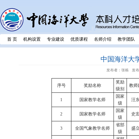
首 页
机构设置
专业建设
优质课程
名师介绍
教学团队
中国海洋大
发布者：张栋
发布
奖励
序号
奖励名称
教师
级别
国家
1
国家教学名师
汪
级
国家
2
国家教学名师
史
级
省部
3
全国气象教学名师
盛
级