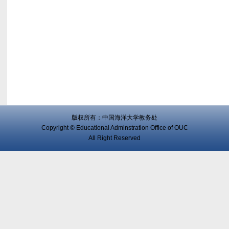
版权所有：中国海洋大学教务处
Copyright © Educational Adminstration Office of OUC
All Right Reserved