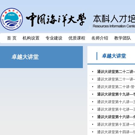
首 页
机构设置
专业建设
优质课程
名师介绍
教学团队
卓越大讲堂
卓越大讲堂
通识大讲堂第二十二讲
通识大讲堂第二十一讲—
通识大讲堂第二十讲-
通识大讲堂第十九讲—李
通识大讲堂第十八讲—
通识大讲堂第十七讲—
通识大讲堂第十六讲—何
通识大讲堂第十五讲—
通识大讲堂第十四讲—