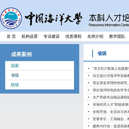
首 页
机构设置
专业建设
优质课程
名师介绍
教学团队
省级
成果案例
国家
“东方红2”船海上实践
省级
自主设计式海洋学实验
营运资金管理特色研究
校级
突出海洋特色的化学专
水产养殖专业精品课程
涉海经济人才“双核多驱
全程开放、全员自主的
竞赛牵引，工海融合，构
建构与行动：促进高校