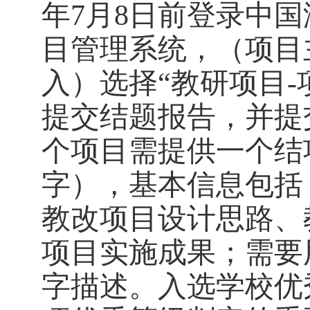
年
7
月
8
日
前登录中国
目管理系统，（项目
入）
选择
“
教研项目
-
提交结题报告，并提
个项目
需提供一个
结
字
）
，基本信息包括
教改
项目设计思路、
项目实施成果
；
需要
字描述
。
入选学校优