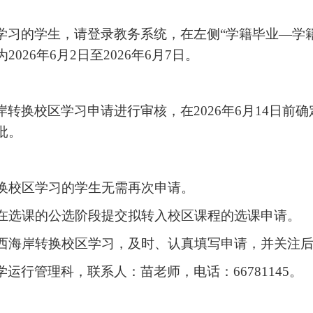
学习的学生，请登录教务系统，在左侧
“学籍毕业—学
为
2026
年
6
月
2
日至
2026
年
6
月
7
日。
岸
转换校区学习
申请进行审核，
在
2026
年
6
月
14
日前
确
批
。
换校区学习的学生无需再次申请。
在选课的公选阶段提交拟转入校区课程的选课申请。
西海岸转换校区学习，
及时、认真填写申请，并关注
学运行管理科，联系人：苗老师，电话：
66781145
。