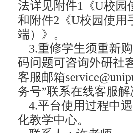
法
详见附件
1
《
U
校园
和附件
2
《
U
校园使用
端）》。
3.
重修学生须重新购
码问题可咨询外研社
客服邮箱service@unipu
务号”联系
在线客服解
4.
平台使用过程中遇
化教学中心。