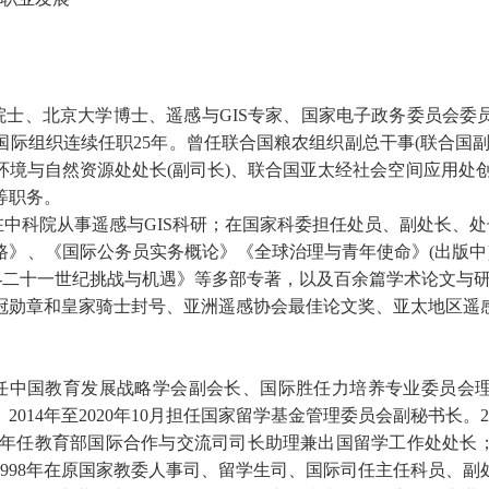
院士、北京大学博士、遥感与
GIS
专家、国家电子政务委员会委
国际组织连续任职
25
年。曾任联合国粮农组织副总干事
(
联合国
环境与自然资源处处长
(
副司长
)
、联合国亚太经社会空间应用处
等职务。
在中科院从事遥感与
GIS
科研；在国家科委担任处员、副处长、处
路》、《国际公务员实务概论》《全球治理与青年使命》
(
出版中
-
二十一世纪挑战与机遇》等多部专著，以及百余篇学术论文与
冠勋章和皇家骑士封号、亚洲遥感协会最佳论文奖、亚太地区遥
任中国教育发展战略学会副会长、国际胜任力培养专业委员会
。
2014
年至
2020
年
10
月担任国家留学基金管理委员会副秘书长。
2
年任教育部国际合作与交流司司长助理兼出国留学工作
处
处长
998
年在原国家教委人事司、留学生司、国际司任主任科员、副