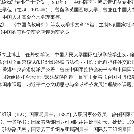
子核物理专业学士学位（
1982
年）、中科院声学所语音识别专业
士学位（在职，
1998
年）。曾留学英国西敏大学，曾兼任中国大
、中国人才基金会常务理事等。
究》、《中国高教研究》等发表学术文章
15
篇，主持
6
项国家社
部中国教育科学研究院评为研究员。
系专业博士，任外交学院、中国人民大学国际组织学院学生实习
联合国全面禁核试条约组织外联与法律司司长；此前担任外交部
，香港中央驻港特派员公署；曾任中国军控协会秘书长和中国国
、国际组织和全球治理宏观战略问题。目前正参与联合国可持续
养国家课题；习近平生态文明思想与全球经济发展治理战略课题
工组织（
ILO
）国家局局长。
1982
年入职国家公务员，曾任国家
书、一等秘书；国家劳动部国际司国际组织处副处长、处长。
199
、驻华副代表；国际劳工组织东亚局副局长；国际劳工组织泰国