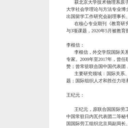
获北京大学技术物理系原
大学社会学理论与方法专业博
出国留学工作研究会副理事长
在核心专业期刊《教育研
与
3
项课题，
2020
年
5
月被教育
李根信：
李根信，外交学院国际关
专家。
2009
年至
2017
年，曾任
赞；曾常驻联合国中国代表团
主要研究领域：国际关系
题；国际组织人才和胜任力培
王纪元：
王纪元，原联合国国际劳
中国常驻日内瓦代表团二等秘
国国际劳工组织北京局副局长