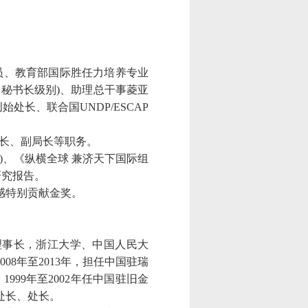
员、教育部国际胜任力培养专业
副秘书长级别
)
、助理总干事菱亚
创始处长、联合国
UNDP/ESCAP
长、副局长等职务。
)
、《纵横全球 兼济天下国际组
研究报告。
感特别贡献金奖
。
理事长，浙江大学、中国人民大
008
年至
2013
年，担任中国驻瑞
；
1999
年至
2002
年任中国驻旧金
处长、处长。