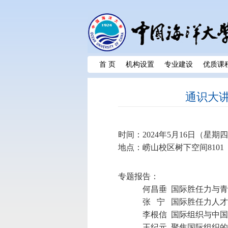
首 页
机构设置
专业建设
优质课
通识大
时间：
2024
年
5
月
16
日（星期四
地点：崂山校区树下空间
8101
专题报告：
何昌垂
国际胜任力与青
张
宁
国际胜任力人才
李根信
国际组织与中国
王纪元
聚焦国际组织的