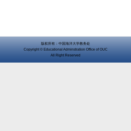
版权所有：中国海洋大学教务处
Copyright © Educational Adminstration Office of OUC
All Right Reserved