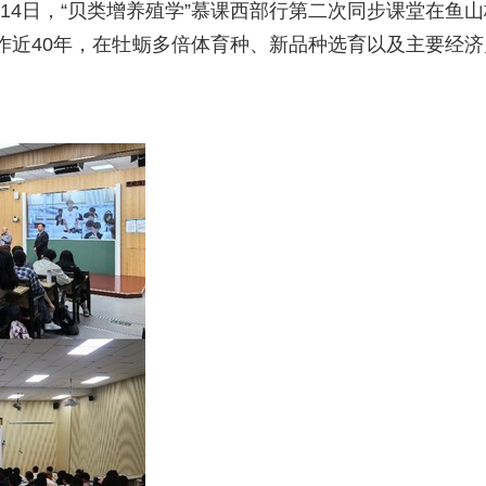
14
日，“贝类增养殖学”慕课西部行第二次同步课堂在鱼山
作近
40
年，在牡蛎多倍体育种、新品种选育以及主要经济