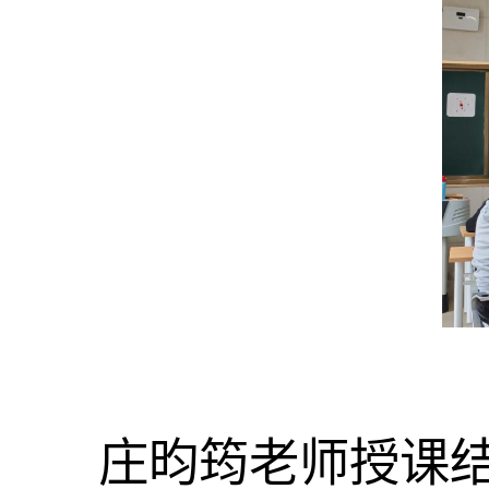
庄昀筠老师授课