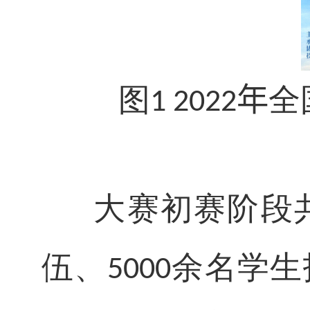
图
年
全
1 2022
大赛初赛阶段共
伍、
余名学生
5000