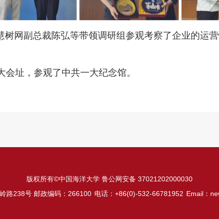
慧树网副总裁陈弘等带领调研组参观考察了企业的运营
大会址，参观了中共一大纪念馆。
版权所有©中国海洋大学 鲁公网安备 37021202000030
路238号 邮政编码：266100
电话：+86(0)-532-66781952
Email：ne