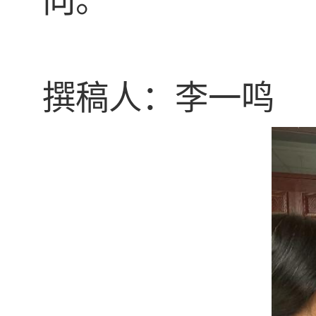
向。
撰稿人：李一鸣