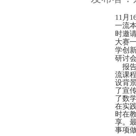
11月
一流本
时邀
大赛
学创
研讨
报告
流课
设背
了宣
了数
在实
时在
享。
事项