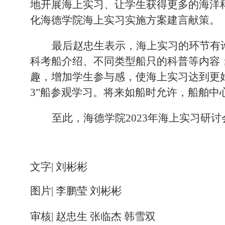
地开展海上实习、让学生获得更多的海洋
化海德学院海上实习实施方案建言献策。
最后赵忠生表示，海上实习的环节有
科考船介绍、不同类型船只的科普等内容
趣，增加学生参与感，使海上实习达到更
3”船参观学习。将来如船时允许，船舶中心
至此，海德学院
2023
年
海上
实习研讨
文字| 刘彬彬
图片
|
李鹏莹
刘彬彬
审核
|
赵忠生
张临杰
韩雪双