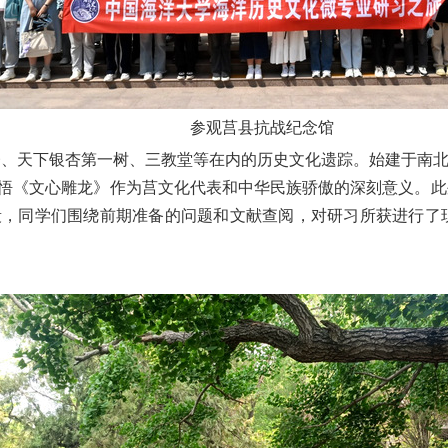
参观莒县抗战纪念馆
楼、天下银杏第一树、三教堂等在内的历史文化遗踪。始建于南北
悟《文心雕龙》作为莒文化代表和中华民族骄傲的深刻意义。此
段，同学们围绕前期准备的问题和文献查阅，对研习所获进行了