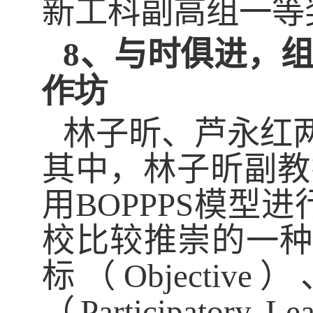
新工科副高组一等
8、
与时俱进，
作坊
林子昕、芦永红
其中，林子昕副教
用
BOPPPS
模型进
校比较推崇的一
标（
Objective
）
（
Participatory Le