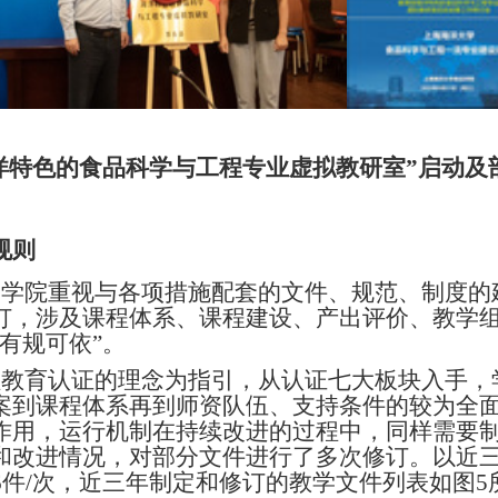
洋特色的食品科学与工程专业虚拟教研室”启动及
规则
，学院
重视与各项措施配套的文件
、
规范
、
制度的
订，涉及课程体系、课程建设、产出评价、教学
“有规可依”。
程教育认证的理念为指引，从认证七大板块入手，
案到课程体系再到师资队伍、支持条件的较为全
作用，运行机制在持续改进的过程中，同样需要
和改进情况，对部分文件进行了多次修订。以近
6
件
/
次，近三年制定和修订的教学文件列表如图
5